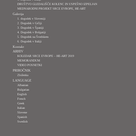
DRUŠTVO GLEDALIŠČE KOLENC IN USPEŠNO IZPELJAN
MEDNARODNI PROJEKT SRCE EVROPE, HE-ART
Galerija
1. dogodek v Sloveniji
2. Dogodek v Grčiji
3. Dogodek v Španiji
4. Dogodek v Bolgariji
5. Dogodek na Švedskem
6. Dogodek v Italiji
Kontakt
ARHIV
KOLEDAR SRCE EVROPE – HE-ART 2019
MEMORANDUM
VIDEO POSNETKI
PRIROČNIK
Zloženka
LANGUAGE
Albanian
Bulgarian
English
French
Greek
Italian
Slovene
Spanish
Swedish