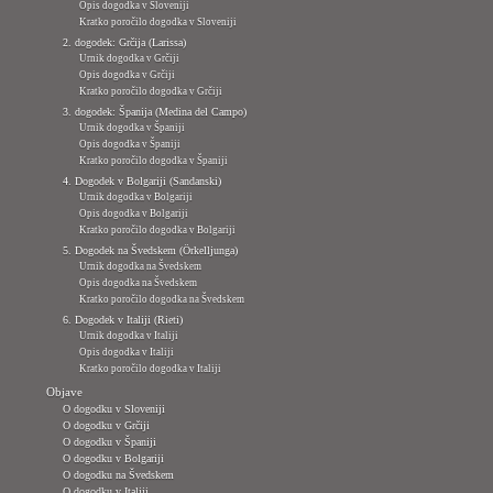
Opis dogodka v Sloveniji
Kratko poročilo dogodka v Sloveniji
2. dogodek: Grčija (Larissa)
Urnik dogodka v Grčiji
Opis dogodka v Grčiji
Kratko poročilo dogodka v Grčiji
3. dogodek: Španija (Medina del Campo)
Urnik dogodka v Španiji
Opis dogodka v Španiji
Kratko poročilo dogodka v Španiji
4. Dogodek v Bolgariji (Sandanski)
Urnik dogodka v Bolgariji
Opis dogodka v Bolgariji
Kratko poročilo dogodka v Bolgariji
5. Dogodek na Švedskem (Örkelljunga)
Urnik dogodka na Švedskem
Opis dogodka na Švedskem
Kratko poročilo dogodka na Švedskem
6. Dogodek v Italiji (Rieti)
Urnik dogodka v Italiji
Opis dogodka v Italiji
Kratko poročilo dogodka v Italiji
Objave
O dogodku v Sloveniji
O dogodku v Grčiji
O dogodku v Španiji
O dogodku v Bolgariji
O dogodku na Švedskem
O dogodku v Italiji