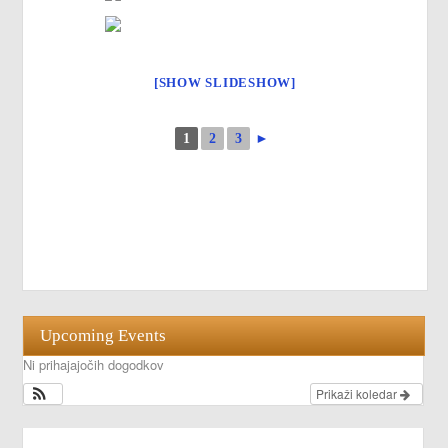
[SHOW SLIDESHOW]
1
2
3
►
Upcoming Events
Ni prihajajočih dogodkov
Prikaži koledar