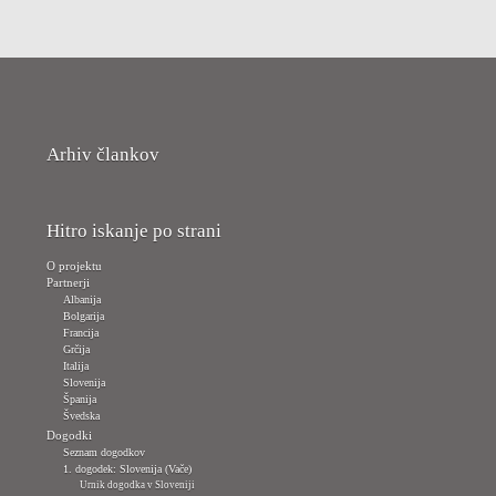
Arhiv člankov
Hitro iskanje po strani
O projektu
Partnerji
Albanija
Bolgarija
Francija
Grčija
Italija
Slovenija
Španija
Švedska
Dogodki
Seznam dogodkov
1. dogodek: Slovenija (Vače)
Urnik dogodka v Sloveniji