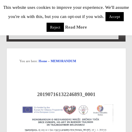
This website uses cookies to improve your experience. We'll assume
you're ok with this, but you can opt-out if you wish.
Accept
Read More
Reject
You are here:
Home
»
MEMORANDUM
20190716132246893_0001