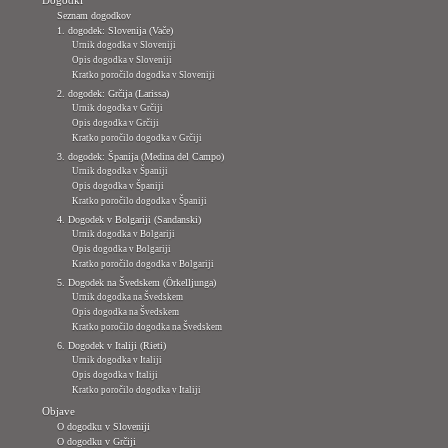
Seznam dogodkov
1. dogodek: Slovenija (Vače)
Urnik dogodka v Sloveniji
Opis dogodka v Sloveniji
Kratko poročilo dogodka v Sloveniji
2. dogodek: Grčija (Larissa)
Urnik dogodka v Grčiji
Opis dogodka v Grčiji
Kratko poročilo dogodka v Grčiji
3. dogodek: Španija (Medina del Campo)
Urnik dogodka v Španiji
Opis dogodka v Španiji
Kratko poročilo dogodka v Španiji
4. Dogodek v Bolgariji (Sandanski)
Urnik dogodka v Bolgariji
Opis dogodka v Bolgariji
Kratko poročilo dogodka v Bolgariji
5. Dogodek na Švedskem (Örkelljunga)
Urnik dogodka na Švedskem
Opis dogodka na Švedskem
Kratko poročilo dogodka na Švedskem
6. Dogodek v Italiji (Rieti)
Urnik dogodka v Italiji
Opis dogodka v Italiji
Kratko poročilo dogodka v Italiji
Objave
O dogodku v Sloveniji
O dogodku v Grčiji