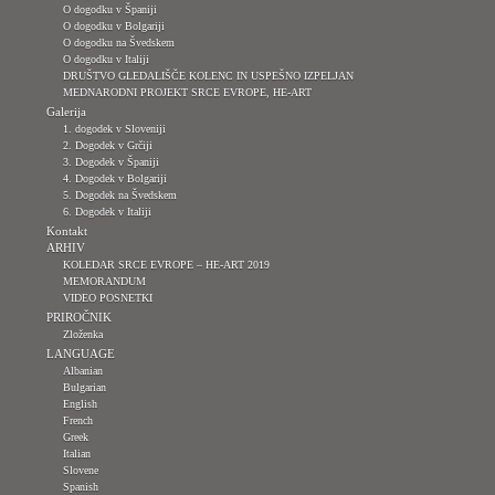
O dogodku v Španiji
O dogodku v Bolgariji
O dogodku na Švedskem
O dogodku v Italiji
DRUŠTVO GLEDALIŠČE KOLENC IN USPEŠNO IZPELJAN
MEDNARODNI PROJEKT SRCE EVROPE, HE-ART
Galerija
1. dogodek v Sloveniji
2. Dogodek v Grčiji
3. Dogodek v Španiji
4. Dogodek v Bolgariji
5. Dogodek na Švedskem
6. Dogodek v Italiji
Kontakt
ARHIV
KOLEDAR SRCE EVROPE – HE-ART 2019
MEMORANDUM
VIDEO POSNETKI
PRIROČNIK
Zloženka
LANGUAGE
Albanian
Bulgarian
English
French
Greek
Italian
Slovene
Spanish