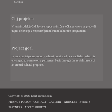
Swedish
Cilj projekta
V vsaki sodelujoči državi se vzpostavi srčna točka za katero se predvidi
trajno delovanje z vzpostavljenim letnim kulturnim programom.
Project goal
In each participating country, a heart point shall be established which is
envisaged to operate on a permanent basis through the establishment of
an annual cultural program.
Copyright © 2026. heart-europe.com
PRIVACY POLICY
CONTACT
GALLERY
ARTICLES
EVENTS
PARTNERS
ABOUT PROJECT