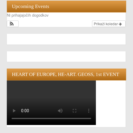
Upcoming Events
Ni prihajajočih dogodkov
Prikaži koledar
HEART OF EUROPE, HE-ART. GEOSS, 1st EVENT