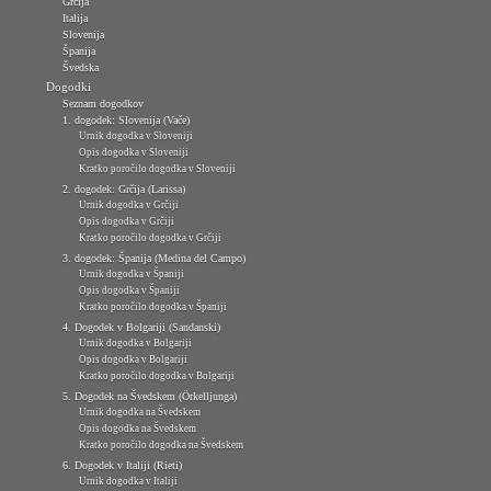
Grčija
Italija
Slovenija
Španija
Švedska
Dogodki
Seznam dogodkov
1. dogodek: Slovenija (Vače)
Urnik dogodka v Sloveniji
Opis dogodka v Sloveniji
Kratko poročilo dogodka v Sloveniji
2. dogodek: Grčija (Larissa)
Urnik dogodka v Grčiji
Opis dogodka v Grčiji
Kratko poročilo dogodka v Grčiji
3. dogodek: Španija (Medina del Campo)
Urnik dogodka v Španiji
Opis dogodka v Španiji
Kratko poročilo dogodka v Španiji
4. Dogodek v Bolgariji (Sandanski)
Urnik dogodka v Bolgariji
Opis dogodka v Bolgariji
Kratko poročilo dogodka v Bolgariji
5. Dogodek na Švedskem (Örkelljunga)
Urnik dogodka na Švedskem
Opis dogodka na Švedskem
Kratko poročilo dogodka na Švedskem
6. Dogodek v Italiji (Rieti)
Urnik dogodka v Italiji