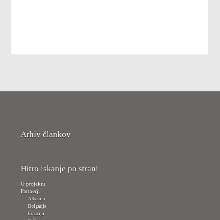
Arhiv člankov
Hitro iskanje po strani
O projektu
Partnerji
Albanija
Bolgarija
Francija