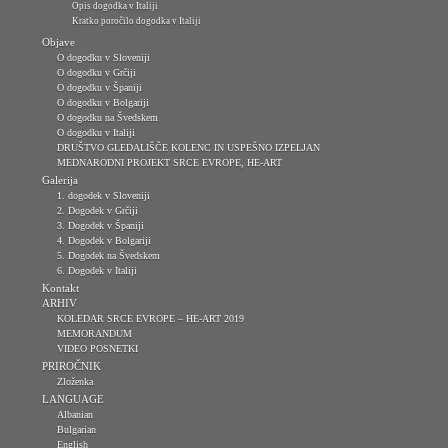
Opis dogodka v Italiji
Kratko poročilo dogodka v Italiji
Objave
O dogodku v Sloveniji
O dogodku v Grčiji
O dogodku v Španiji
O dogodku v Bolgariji
O dogodku na Švedskem
O dogodku v Italiji
DRUŠTVO GLEDALIŠČE KOLENC IN USPEŠNO IZPELJAN
MEDNARODNI PROJEKT SRCE EVROPE, HE-ART
Galerija
1. dogodek v Sloveniji
2. Dogodek v Grčiji
3. Dogodek v Španiji
4. Dogodek v Bolgariji
5. Dogodek na Švedskem
6. Dogodek v Italiji
Kontakt
ARHIV
KOLEDAR SRCE EVROPE – HE-ART 2019
MEMORANDUM
VIDEO POSNETKI
PRIROČNIK
Zloženka
LANGUAGE
Albanian
Bulgarian
English