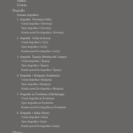
Španija
Švedska
Dogodki
Seznam dogodkov
1. dogodek: Slovenija (Vače)
Urnik dogodka v Sloveniji
Opis dogodka v Sloveniji
Kratko poročilo dogodka v Sloveniji
2. dogodek: Grčija (Larissa)
Urnik dogodka v Grčiji
Opis dogodka v Grčiji
Kratko poročilo dogodka v Grčiji
3. dogodek: Španija (Medina del Campo)
Urnik dogodka v Španiji
Opis dogodka v Španiji
Kratko poročilo dogodka v Španiji
4. Dogodek v Bolgariji (Sandanski)
Urnik dogodka v Bolgariji
Opis dogodka v Bolgariji
Kratko poročilo dogodka v Bolgariji
5. Dogodek na Švedskem (Örkelljunga)
Urnik dogodka na Švedskem
Opis dogodka na Švedskem
Kratko poročilo dogodka na Švedskem
6. Dogodek v Italiji (Rieti)
Urnik dogodka v Italiji
Opis dogodka v Italiji
Kratko poročilo dogodka v Italiji
Objave