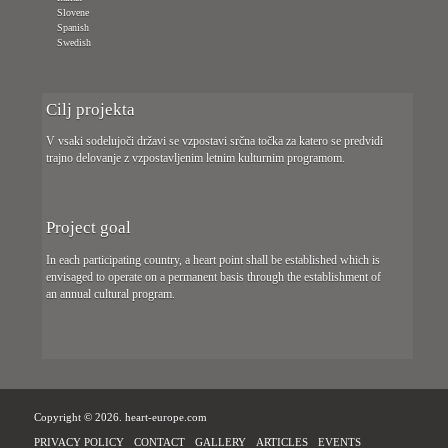
Slovene
Spanish
Swedish
Cilj projekta
V vsaki sodelujoči državi se vzpostavi srčna točka za katero se predvidi
trajno delovanje z vzpostavljenim letnim kulturnim programom.
Project goal
In each participating country, a heart point shall be established which is
envisaged to operate on a permanent basis through the establishment of
an annual cultural program.
Copyright © 2026. heart-europe.com
PRIVACY POLICY
CONTACT
GALLERY
ARTICLES
EVENTS