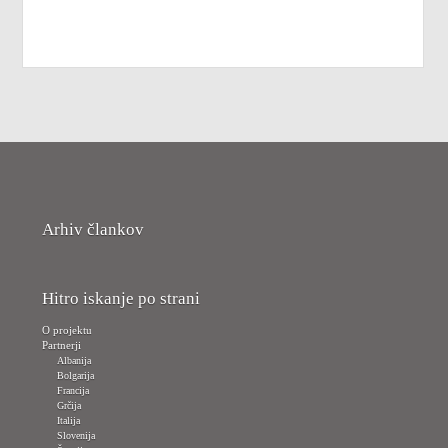
Arhiv člankov
Hitro iskanje po strani
O projektu
Partnerji
Albanija
Bolgarija
Francija
Grčija
Italija
Slovenija