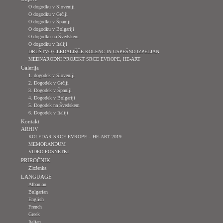
O dogodku v Sloveniji
O dogodku v Grčiji
O dogodku v Španiji
O dogodku v Bolgariji
O dogodku na Švedskem
O dogodku v Italiji
DRUŠTVO GLEDALIŠČE KOLENC IN USPEŠNO IZPELJAN
MEDNARODNI PROJEKT SRCE EVROPE, HE-ART
Galerija
1. dogodek v Sloveniji
2. Dogodek v Grčiji
3. Dogodek v Španiji
4. Dogodek v Bolgariji
5. Dogodek na Švedskem
6. Dogodek v Italiji
Kontakt
ARHIV
KOLEDAR SRCE EVROPE – HE-ART 2019
MEMORANDUM
VIDEO POSNETKI
PRIROČNIK
Zloženka
LANGUAGE
Albanian
Bulgarian
English
French
Greek
Italian