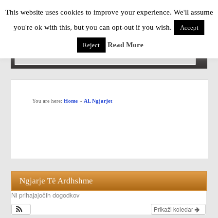
This website uses cookies to improve your experience. We'll assume
you're ok with this, but you can opt-out if you wish.
Accept
Read More
Reject
You are here:
Home
»
AL Ngjarjet
Ngjarje Të Ardhshme
Ni prihajajočih dogodkov
Prikaži koledar