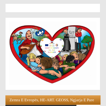
Zemra E Evropës, HE-ART. GEOSS, Ngjarja E Pare