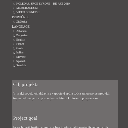
KOLEDAR SRCE EVROPE – HE-ART 2019
MEMORANDUM
VIDEO POSNETKI
PRIROČNIK
Zloženka
LANGUAGE
Albanian
Bulgarian
English
French
Greek
Italian
Slovene
Spanish
Swedish
Cilj projekta
V vsaki sodelujoči državi se vzpostavi srčna točka za katero se predvidi
trajno delovanje z vzpostavljenim letnim kulturnim programom.
Project goal
In each participating country, a heart point shall be established which is