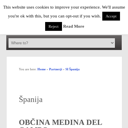
This website uses cookies to improve your experience. We'll assume
you're ok with this, but you can opt-out if you wish.
Accept
Read More
Reject
You are here:
Home
»
Partnerji
»
SI Španija
Španija
OBČINA MEDINA DEL