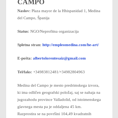
CAMPO
Naslov:
Plaza mayor de la Hhispanidad 1, Medina
del Campo, Španija
Status:
NGO/Neprofitna organizacija
Spletna stran:
http://empleomedina.com/he-art/
E-pošta:
albertolorentesaiz@gmail.com
Tel/faks:
+34983812481/+34982804963
Medina del Campo je mesto predrimskega izvora,
ki ima odličen geografski položaj, saj se nahaja na
jugozahodu province Valladolid, od istoimenskega
glavnega mesta pa je oddaljena 45 km.
Razprostira se na površini 104,49 kvadratnih