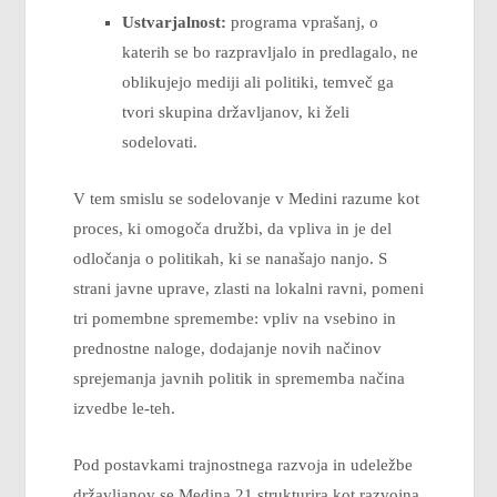
Ustvarjalnost:
programa vprašanj, o
katerih se bo razpravljalo in predlagalo, ne
oblikujejo mediji ali politiki, temveč ga
tvori skupina državljanov, ki želi
sodelovati.
V tem smislu se sodelovanje v Medini razume kot
proces, ki omogoča družbi, da vpliva in je del
odločanja o politikah, ki se nanašajo nanjo. S
strani javne uprave, zlasti na lokalni ravni, pomeni
tri pomembne spremembe: vpliv ​​na vsebino in
prednostne naloge, dodajanje novih načinov
sprejemanja javnih politik in sprememba načina
izvedbe le-teh.
Pod postavkami trajnostnega razvoja in udeležbe
državljanov se Medina 21 strukturira kot razvojna