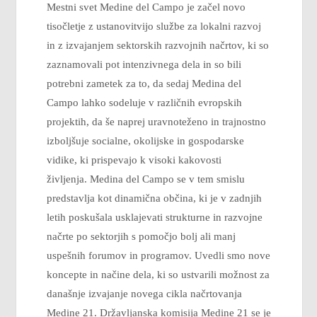
Mestni svet Medine del Campo je začel novo
tisočletje z ustanovitvijo službe za lokalni razvoj
in z izvajanjem sektorskih razvojnih načrtov, ki so
zaznamovali pot intenzivnega dela in so bili
potrebni zametek za to, da sedaj Medina del
Campo lahko sodeluje v različnih evropskih
projektih, da še naprej uravnoteženo in trajnostno
izboljšuje socialne, okolijske in gospodarske
vidike, ki prispevajo k visoki kakovosti
življenja. Medina del Campo se v tem smislu
predstavlja kot dinamična občina, ki je v zadnjih
letih poskušala usklajevati strukturne in razvojne
načrte po sektorjih s pomočjo bolj ali manj
uspešnih forumov in programov. Uvedli smo nove
koncepte in načine dela, ki so ustvarili možnost za
današnje izvajanje novega cikla načrtovanja
Medine 21. Državljanska komisija Medine 21 se je