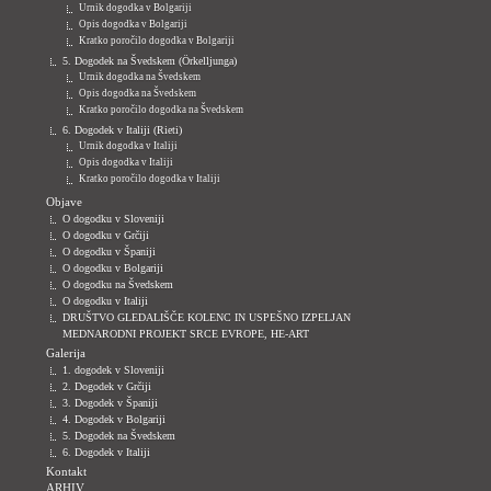
Urnik dogodka v Bolgariji
Opis dogodka v Bolgariji
Kratko poročilo dogodka v Bolgariji
5. Dogodek na Švedskem (Örkelljunga)
Urnik dogodka na Švedskem
Opis dogodka na Švedskem
Kratko poročilo dogodka na Švedskem
6. Dogodek v Italiji (Rieti)
Urnik dogodka v Italiji
Opis dogodka v Italiji
Kratko poročilo dogodka v Italiji
Objave
O dogodku v Sloveniji
O dogodku v Grčiji
O dogodku v Španiji
O dogodku v Bolgariji
O dogodku na Švedskem
O dogodku v Italiji
DRUŠTVO GLEDALIŠČE KOLENC IN USPEŠNO IZPELJAN
MEDNARODNI PROJEKT SRCE EVROPE, HE-ART
Galerija
1. dogodek v Sloveniji
2. Dogodek v Grčiji
3. Dogodek v Španiji
4. Dogodek v Bolgariji
5. Dogodek na Švedskem
6. Dogodek v Italiji
Kontakt
ARHIV