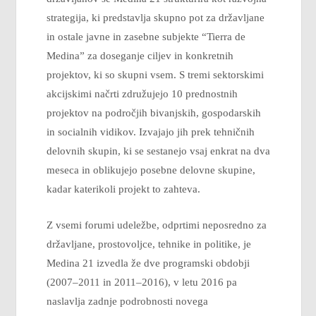
strategija, ki predstavlja skupno pot za državljane
in ostale javne in zasebne subjekte “Tierra de
Medina” za doseganje ciljev in konkretnih
projektov, ki so skupni vsem. S tremi sektorskimi
akcijskimi načrti združujejo 10 prednostnih
projektov na področjih bivanjskih, gospodarskih
in socialnih vidikov. Izvajajo jih prek tehničnih
delovnih skupin, ki se sestanejo vsaj enkrat na dva
meseca in oblikujejo posebne delovne skupine,
kadar katerikoli projekt to zahteva.
Z vsemi forumi udeležbe, odprtimi neposredno za
državljane, prostovoljce, tehnike in politike, je
Medina 21 izvedla že dve programski obdobji
(2007–2011 in 2011–2016), v letu 2016 pa
naslavlja zadnje podrobnosti novega