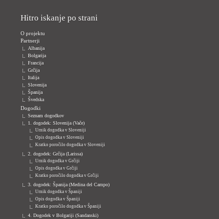
Hitro iskanje po strani
O projektu
Partnerji
Albanija
Bolgarija
Francija
Grčija
Italija
Slovenija
Španija
Švedska
Dogodki
Seznam dogodkov
1. dogodek: Slovenija (Vače)
Urnik dogodka v Sloveniji
Opis dogodka v Sloveniji
Kratko poročilo dogodka v Sloveniji
2. dogodek: Grčija (Larissa)
Urnik dogodka v Grčiji
Opis dogodka v Grčiji
Kratko poročilo dogodka v Grčiji
3. dogodek: Španija (Medina del Campo)
Urnik dogodka v Španiji
Opis dogodka v Španiji
Kratko poročilo dogodka v Španiji
4. Dogodek v Bolgariji (Sandanski)