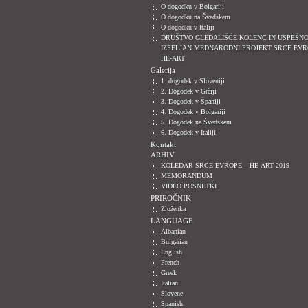
O dogodku v Bolgariji
O dogodku na Švedskem
O dogodku v Italiji
DRUŠTVO GLEDALIŠČE KOLENC IN USPEŠN
IZPELJAN MEDNARODNI PROJEKT SRCE EVR
HE-ART
Galerija
1. dogodek v Sloveniji
2. Dogodek v Grčiji
3. Dogodek v Španiji
4. Dogodek v Bolgariji
5. Dogodek na Švedskem
6. Dogodek v Italiji
Kontakt
ARHIV
KOLEDAR SRCE EVROPE – HE-ART 2019
MEMORANDUM
VIDEO POSNETKI
PRIROČNIK
Zloženka
LANGUAGE
Albanian
Bulgarian
English
French
Greek
Italian
Slovene
Spanish