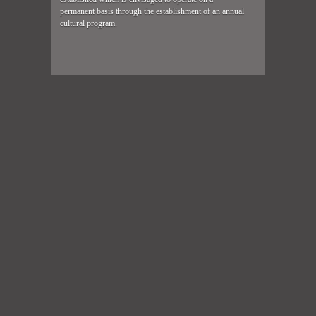
permanent basis through the establishment of an annual
cultural program.