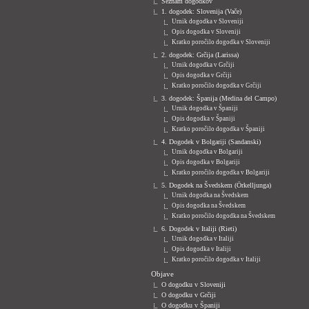
Seznam dogodkov
1. dogodek: Slovenija (Vače)
Urnik dogodka v Sloveniji
Opis dogodka v Sloveniji
Kratko poročilo dogodka v Sloveniji
2. dogodek: Grčija (Larissa)
Urnik dogodka v Grčiji
Opis dogodka v Grčiji
Kratko poročilo dogodka v Grčiji
3. dogodek: Španija (Medina del Campo)
Urnik dogodka v Španiji
Opis dogodka v Španiji
Kratko poročilo dogodka v Španiji
4. Dogodek v Bolgariji (Sandanski)
Urnik dogodka v Bolgariji
Opis dogodka v Bolgariji
Kratko poročilo dogodka v Bolgariji
5. Dogodek na Švedskem (Örkelljunga)
Urnik dogodka na Švedskem
Opis dogodka na Švedskem
Kratko poročilo dogodka na Švedskem
6. Dogodek v Italiji (Rieti)
Urnik dogodka v Italiji
Opis dogodka v Italiji
Kratko poročilo dogodka v Italiji
Objave
O dogodku v Sloveniji
O dogodku v Grčiji
O dogodku v Španiji