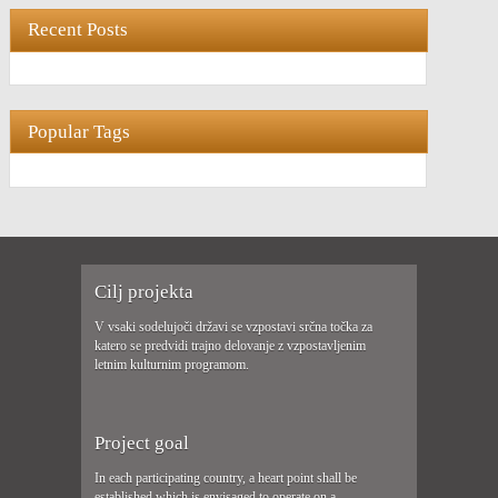
Recent Posts
Popular Tags
Cilj projekta
V vsaki sodelujoči državi se vzpostavi srčna točka za
katero se predvidi trajno delovanje z vzpostavljenim
letnim kulturnim programom.
Project goal
In each participating country, a heart point shall be
established which is envisaged to operate on a