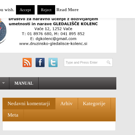
ou wish.
Read More
Accept
Reject
MANUAL
Nedavni komentarji
Arhiv
Kategorije
Meta