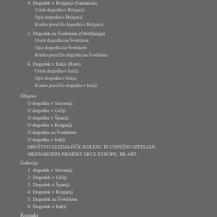
4. Dogodek v Bolgariji (Sandanski)
Urnik dogodka v Bolgariji
Opis dogodka v Bolgariji
Kratko poročilo dogodka v Bolgariji
5. Dogodek na Švedskem (Örkelljunga)
Urnik dogodka na Švedskem
Opis dogodka na Švedskem
Kratko poročilo dogodka na Švedskem
6. Dogodek v Italiji (Rieti)
Urnik dogodka v Italiji
Opis dogodka v Italiji
Kratko poročilo dogodka v Italiji
Objave
O dogodku v Sloveniji
O dogodku v Grčiji
O dogodku v Španiji
O dogodku v Bolgariji
O dogodku na Švedskem
O dogodku v Italiji
DRUŠTVO GLEDALIŠČE KOLENC IN USPEŠNO IZPELJAN
MEDNARODNI PROJEKT SRCE EVROPE, HE-ART
Galerija
1. dogodek v Sloveniji
2. Dogodek v Grčiji
3. Dogodek v Španiji
4. Dogodek v Bolgariji
5. Dogodek na Švedskem
6. Dogodek v Italiji
Kontakt