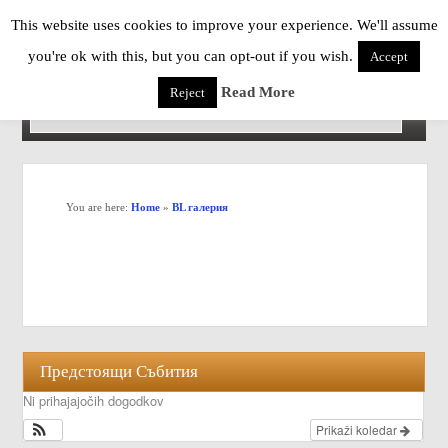
This website uses cookies to improve your experience. We'll assume
you're ok with this, but you can opt-out if you wish.
Accept
Read More
Reject
You are here:
Home
»
BL галерия
Предстоящи Събития
Ni prihajajočih dogodkov
Prikaži koledar