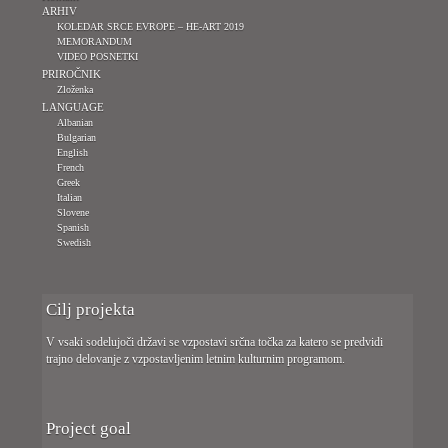
ARHIV
KOLEDAR SRCE EVROPE – HE-ART 2019
MEMORANDUM
VIDEO POSNETKI
PRIROČNIK
Zloženka
LANGUAGE
Albanian
Bulgarian
English
French
Greek
Italian
Slovene
Spanish
Swedish
Cilj projekta
V vsaki sodelujoči državi se vzpostavi srčna točka za katero se predvidi
trajno delovanje z vzpostavljenim letnim kulturnim programom.
Project goal