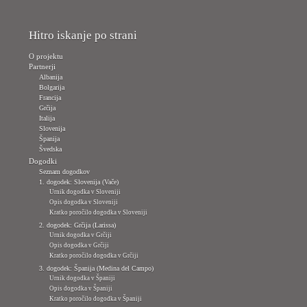
Hitro iskanje po strani
O projektu
Partnerji
Albanija
Bolgarija
Francija
Grčija
Italija
Slovenija
Španija
Švedska
Dogodki
Seznam dogodkov
1. dogodek: Slovenija (Vače)
Urnik dogodka v Sloveniji
Opis dogodka v Sloveniji
Kratko poročilo dogodka v Sloveniji
2. dogodek: Grčija (Larissa)
Urnik dogodka v Grčiji
Opis dogodka v Grčiji
Kratko poročilo dogodka v Grčiji
3. dogodek: Španija (Medina del Campo)
Urnik dogodka v Španiji
Opis dogodka v Španiji
Kratko poročilo dogodka v Španiji