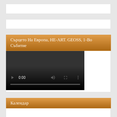
Сърцето На Европа, HE-ART. GEOSS, 1-Во
Събитие
Календар